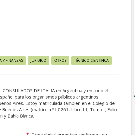
 Y FINANZAS
JURÍDICO
OTROS
TÉCNICO CIENTÍFICA
a los CONSULADOS DE ITALIA en Argentina y en todo el
 español para los organismos públicos argentinos
Buenos Aires. Estoy matriculada también en el Colegio de
 Buenos Aires (matrícula SI-0261, Libro III, Tomo I, Folio
n y Bahía Blanca.
Firma digital argentina conforme Ley