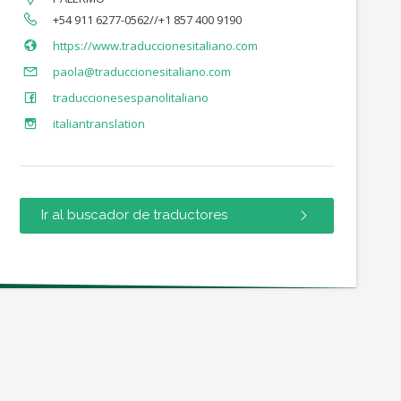
+54 911 6277-0562//+1 857 400 9190
https://www.traduccionesitaliano.com
paola@traduccionesitaliano.com
traduccionesespanolitaliano
italiantranslation
Ir al buscador de traductores