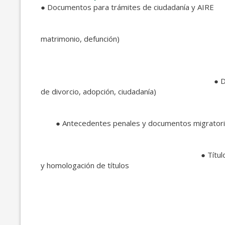
● ​Documentos para trámites de ciudadanía y AIRE
● Partidas del Registr
matrimonio, defunción)
● Documentos notariales y ju
de divorcio, adopción, ciudadanía)
● Antecedentes penales y documentos migrator
● Títulos académicos y analític
y homologación de títulos