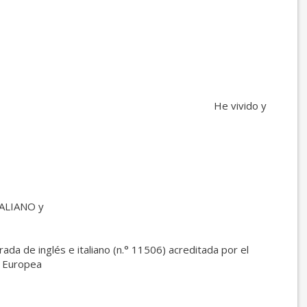
vido y
TALIANO y
AÑOL.
ada de inglés e italiano (n.° 11506) acreditada por el
n Europea
AEC)