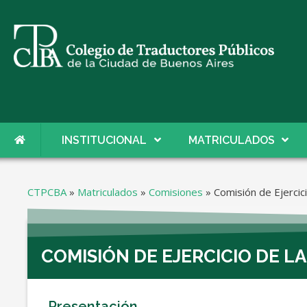
INSTITUCIONAL
MATRICULADOS
CTPCBA
»
Matriculados
»
Comisiones
»
Comisión de Ejercic
COMISIÓN DE EJERCICIO DE L
Presentación