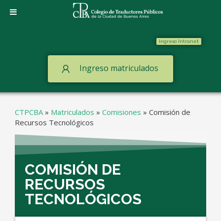
Ingreso Intranet
Ingreso matriculados
CTPCBA
»
Matriculados
»
Comisiones
»
Comisión de
Recursos Tecnológicos
COMISIÓN DE
RECURSOS
TECNOLÓGICOS